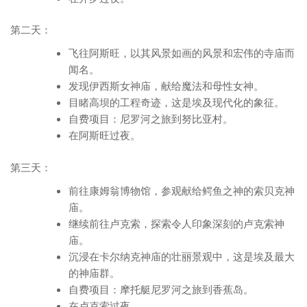
第二天：
飞往阿斯旺，以其风景如画的风景和宏伟的寺庙而
闻名。
发现伊西斯女神庙，献给魔法和母性女神。
目睹高坝的工程奇迹，这是埃及现代化的象征。
自费项目：尼罗河之旅到努比亚村。
在阿斯旺过夜。
第三天：
前往康姆翁博物馆，参观献给鳄鱼之神的索贝克神
庙。
继续前往卢克索，探索令人印象深刻的卢克索神
庙。
沉浸在卡尔纳克神庙的壮丽景观中，这是埃及最大
的神庙群。
自费项目：摩托艇尼罗河之旅到香蕉岛。
在卢克索过夜。