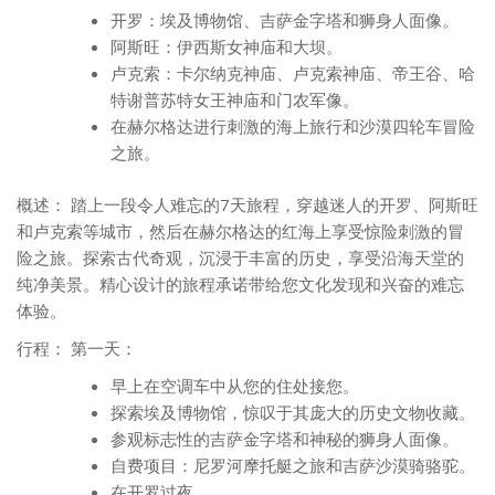
开罗：埃及博物馆、吉萨金字塔和狮身人面像。
阿斯旺：伊西斯女神庙和大坝。
卢克索：卡尔纳克神庙、卢克索神庙、帝王谷、哈
特谢普苏特女王神庙和门农军像。
在赫尔格达进行刺激的海上旅行和沙漠四轮车冒险
之旅。
概述： 踏上一段令人难忘的7天旅程，穿越迷人的开罗、阿斯旺
和卢克索等城市，然后在赫尔格达的红海上享受惊险刺激的冒
险之旅。探索古代奇观，沉浸于丰富的历史，享受沿海天堂的
纯净美景。精心设计的旅程承诺带给您文化发现和兴奋的难忘
体验。
行程： 第一天：
早上在空调车中从您的住处接您。
探索埃及博物馆，惊叹于其庞大的历史文物收藏。
参观标志性的吉萨金字塔和神秘的狮身人面像。
自费项目：尼罗河摩托艇之旅和吉萨沙漠骑骆驼。
在开罗过夜。